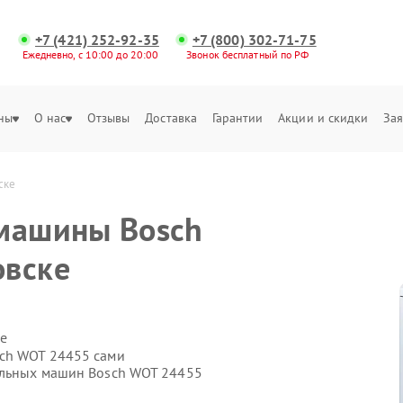
+7 (421) 252-92-35
+7 (800) 302-71-75
Ежедневно, с 10:00 до 20:00
Звонок бесплатный по РФ
ны
О нас
Отзывы
Доставка
Гарантии
Акции и скидки
Зая
ске
 машины Bosch
овске
е
sch WOT 24455 сами
альных машин Bosch WOT 24455