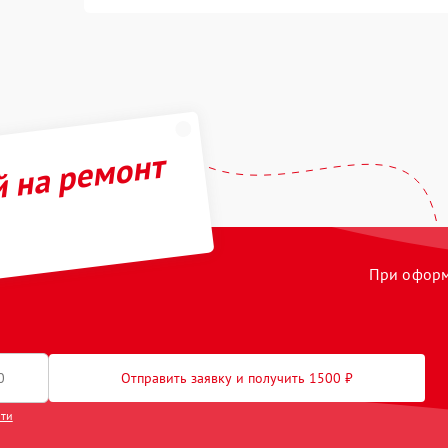
й на ремонт
При оформл
Отправить заявку и получить 1500 ₽
сти