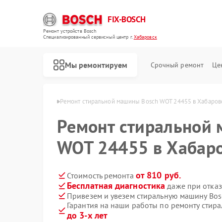
FIX-BOSCH
Ремонт устройств Bosch
Специализированный cервисный центр г.
Хабаровск
Мы ремонтируем
Срочный ремонт
Це
Bosch в Хабаровске
Ремонт стиральной машины Bosch WOT 24455 в Хабаров
Ремонт стиральной
WOT 24455 в Хабар
от 810 руб.
Стоимость ремонта
Бесплатная диагностика
даже при отказ
Привезем и увезем стиральную машину Bo
Гарантия на наши работы по ремонту стир
до 3-х лет
Ремонт посудомоечных машин Bosch
Ремонт духовых шкафов Bosch
Ремонт водонагревателей Bosch
Ремонт варочных панелей Bosch
Ремонт микроволновых печей Bosch
Ремонт парогенераторов Bosch
Ремонт сушильных автоматов Bosch
Ремонт морозильных камер Bosch
Ремонт сушильных машин Bosch